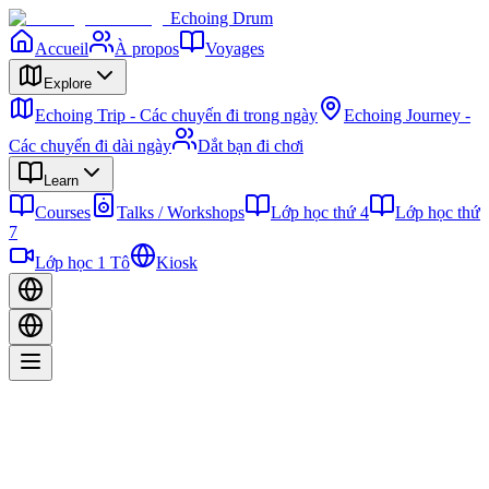
Echoing Drum
Accueil
À propos
Voyages
Explore
Echoing Trip - Các chuyến đi trong ngày
Echoing Journey -
Các chuyến đi dài ngày
Dắt bạn đi chơi
Learn
Courses
Talks / Workshops
Lớp học thứ 4
Lớp học thứ
7
Lớp học 1 Tô
Kiosk
Découvrez le patrimoine vietnamien
Immergez-vous dans des expériences culturelles authentiques et des