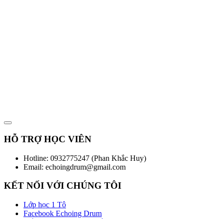
BÍCH NGỌC
Work at Ogilvy
HỖ TRỢ HỌC VIÊN
Hotline: 0932775247 (Phan Khắc Huy)
Email: echoingdrum@gmail.com
KẾT NỐI VỚI CHÚNG TÔI
Lớp học 1 Tô
Facebook Echoing Drum