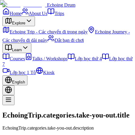
Echoing Drum
Home
About Us
Trips
Explore
Echoing Trip - Các chuyến đi trong ngày
Echoing Journey -
Các chuyến đi dài ngày
Dắt bạn đi chơi
Learn
Courses
Talks / Workshops
Lớp học thứ 4
Lớp học thứ
7
Lớp học 1 Tô
Kiosk
English
EchoingTrip.categories.take-you-out.title
EchoingTrip.categories.take-you-out.description