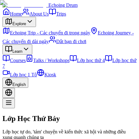
Echoing Drum
Home
About Us
Trips
Explore
Echoing Trip - Các chuyến đi trong ngày
Echoing Journey -
Các chuyến đi dài ngày
Dắt bạn đi chơi
Learn
Courses
Talks / Workshops
Lớp học thứ 4
Lớp học thứ
7
Lớp học 1 Tô
Kiosk
English
Lớp Học Thứ Bảy
Lớp học tự do, 'tám' chuyện về kiến thức xã hội và những điều
xung quanh chúng ta